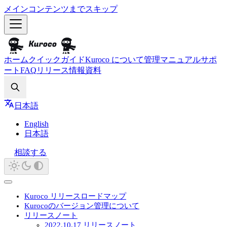
メインコンテンツまでスキップ
ホーム
クイックガイド
Kuroco について
管理マニュアル
サポ
ート
FAQ
リリース情報
資料
Search
日本語
English
日本語
相談する
Kuroco リリースロードマップ
Kurocoのバージョン管理について
リリースノート
2022.10.17 リリースノート