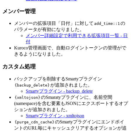
メンバー管理
メンバーの拡張項目「日付」に対して
の
add_time::1
パラメータが有効になりました。
メンバー詳細設定で利用できる拡張項目一覧 - 日
付
Kuroco管理画面で、自動ログイントークンの管理がで
きるようになりました。
カスタム処理
バックアップを削除するSmartyプラグイン
が追加されました。
{backup_delete}
Smartyプラグイン - backup_delete
のSmaratyプラグインに、名前空間
{xmltojson}
(namespace)を含む要素もJSONにエクスポートするオプ
ションが追加されました。
Smartyプラグイン - xmltojson
のSmartyプラグインにエンドポイ
{purge_cdn_cache}
ントのURL毎にキャッシュクリアするオプションが追