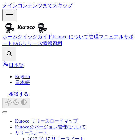
メインコンテンツまでスキップ
ホーム
クイックガイド
Kuroco について
管理マニュアル
サポ
ート
FAQ
リリース情報
資料
Search
日本語
English
日本語
相談する
Kuroco リリースロードマップ
Kurocoのバージョン管理について
リリースノート
2022.10.17 リリースノート