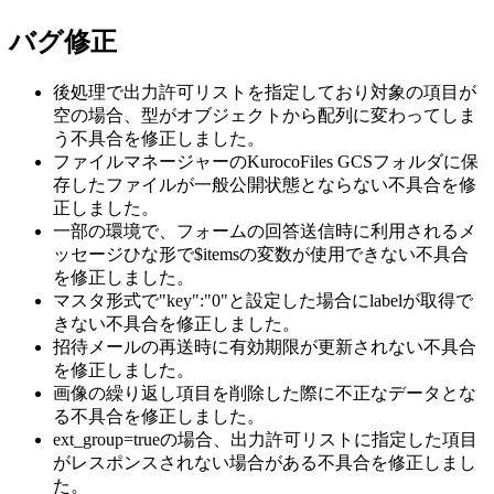
バグ修正
後処理で出力許可リストを指定しており対象の項目が
空の場合、型がオブジェクトから配列に変わってしま
う不具合を修正しました。
ファイルマネージャーのKurocoFiles GCSフォルダに保
存したファイルが一般公開状態とならない不具合を修
正しました。
一部の環境で、フォームの回答送信時に利用されるメ
ッセージひな形で$itemsの変数が使用できない不具合
を修正しました。
マスタ形式で"key":"0"と設定した場合にlabelが取得で
きない不具合を修正しました。
招待メールの再送時に有効期限が更新されない不具合
を修正しました。
画像の繰り返し項目を削除した際に不正なデータとな
る不具合を修正しました。
ext_group=trueの場合、出力許可リストに指定した項目
がレスポンスされない場合がある不具合を修正しまし
た。