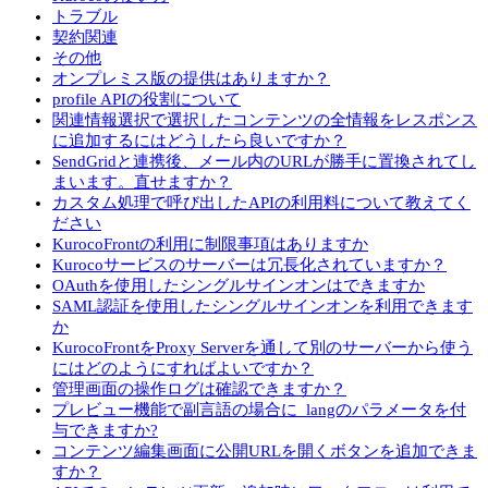
トラブル
契約関連
その他
オンプレミス版の提供はありますか？
profile APIの役割について
関連情報選択で選択したコンテンツの全情報をレスポンス
に追加するにはどうしたら良いですか？
SendGridと連携後、メール内のURLが勝手に置換されてし
まいます。直せますか？
カスタム処理で呼び出したAPIの利用料について教えてく
ださい
KurocoFrontの利用に制限事項はありますか
Kurocoサービスのサーバーは冗長化されていますか？
OAuthを使用したシングルサインオンはできますか
SAML認証を使用したシングルサインオンを利用できます
か
KurocoFrontをProxy Serverを通して別のサーバーから使う
にはどのようにすればよいですか？
管理画面の操作ログは確認できますか？
プレビュー機能で副言語の場合に_langのパラメータを付
与できますか?
コンテンツ編集画面に公開URLを開くボタンを追加できま
すか？