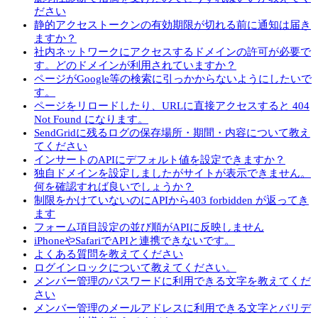
ださい
静的アクセストークンの有効期限が切れる前に通知は届き
ますか？
社内ネットワークにアクセスするドメインの許可が必要で
す。どのドメインが利用されていますか？
ページがGoogle等の検索に引っかからないようにしたいで
す。
ページをリロードしたり、URLに直接アクセスすると 404
Not Found になります。
SendGridに残るログの保存場所・期間・内容について教え
てください
インサートのAPIにデフォルト値を設定できますか？
独自ドメインを設定しましたがサイトが表示できません。
何を確認すれば良いでしょうか？
制限をかけていないのにAPIから403 forbidden が返ってき
ます
フォーム項目設定の並び順がAPIに反映しません
iPhoneやSafariでAPIと連携できないです。
よくある質問を教えてください
ログインロックについて教えてください。
メンバー管理のパスワードに利用できる文字を教えてくだ
さい
メンバー管理のメールアドレスに利用できる文字とバリデ