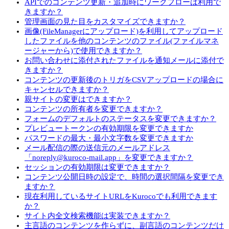
APIでのコンテンツ更新・追加時にワークフローは利用で
きますか？
管理画面の見た目をカスタマイズできますか？
画像(FileManagerにアップロード)を利用してアップロード
したファイルを他のコンテンツのファイル(ファイルマネ
ージャーから)で使用できますか？
お問い合わせに添付されたファイルを通知メールに添付で
きますか？
コンテンツの更新後のトリガをCSVアップロードの場合に
キャンセルできますか？
親サイトの変更はできますか？
コンテンツの所有者を変更できますか？
フォームのデフォルトのステータスを変更できますか？
プレビュートークンの有効期限を変更できますか
パスワードの最大・最小文字数を変更できますか
メール配信の際の送信元のメールアドレス
「noreply@kuroco-mail.app」を変更できますか？
セッションの有効期限は変更できますか？
コンテンツ公開日時の設定で、時間の選択間隔を変更でき
ますか？
現在利用しているサイトURLをKurocoでも利用できます
か？
サイト内全文検索機能は実装できますか？
主言語のコンテンツを作らずに、副言語のコンテンツだけ