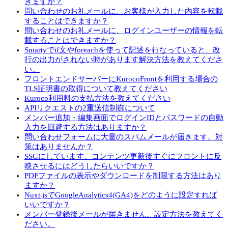
きますか？
問い合わせのお礼メールに、お客様が入力した内容を転載
することはできますか？
問い合わせのお礼メールに、ログインユーザーの情報を転
載することはできますか？
Smartyでif文やforeachを使って記述を行なっていると、改
行の出力がされない時があります解決方法を教えてくださ
い。
フロントエンドサーバーにKurocoFrontを利用する場合の
TLS証明書の取得について教えてください
Kuroco利用料の支払方法を教えてください
APIリクエストの2重送信制御について
メンバー追加・編集画面でログインIDとパスワードの自動
入力を回避する方法はありますか？
問い合わせフォームに大量のスパムメールが届きます。対
策はありませんか？
SSGにしています。コンテンツ更新後すぐにフロントに反
映させるにはどうしたらいいですか？
PDFファイルの表示やダウンロードを制限する方法はあり
ますか？
Nuxt.jsでGoogleAnalytics4(GA4)をどのように設定すれば
いいですか？
メンバー登録後メールが届きません。設定方法を教えてく
ださい。