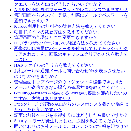
クエストを送るにはどうしたらいいですか？
APIをJSON以外のフォーマットでレスポンスできますか？
管理画面からメンバー登録した際にメールでパスワードを
通知できますか？
Kuroco利用料の無料枠の計算方法を教えてください
独自ドメインの変更方法を教えてください。
管理画面の言語はどこで変更できますか？
PCブラウザのバージョンの確認方法を教えてください
画像のURL末尾にパラメータを付与してもキャッシュがク
リアされません。画像のキャッシュクリアの方法を教えて
下さい。
HARファイルの作り方を教えてください
お礼メールや通知メールに問い合わせNoを表示させたい
のですができますか？
管理画面トップページのウィジェットを編集できますか
メールが送信できない場合の確認方法を教えてください。
GitHubのArtifactsを格納するStorageの容量を節約したいの
ですが、方法はありますか？
1つのページで複数のAPIからのレスポンスを得たい場合は
どうしたら良いですか？
記事の前後ページを取得するにはどうしたら良いですか？
Smarty エラーが発生しました。原因を教えてください。
問い合わせのお礼メールに、コンテンツの情報を紐づけで