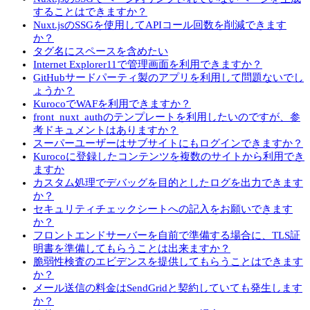
することはできますか？
Nuxt.jsのSSGを使用してAPIコール回数を削減できます
か？
タグ名にスペースを含めたい
Internet Explorer11で管理画面を利用できますか？
GitHubサードパーティ製のアプリを利用して問題ないでし
ょうか？
KurocoでWAFを利用できますか？
front_nuxt_authのテンプレートを利用したいのですが、参
考ドキュメントはありますか？
スーパーユーザーはサブサイトにもログインできますか？
Kurocoに登録したコンテンツを複数のサイトから利用でき
ますか
カスタム処理でデバッグを目的としたログを出力できます
か？
セキュリティチェックシートへの記入をお願いできます
か？
フロントエンドサーバーを自前で準備する場合に、TLS証
明書を準備してもらうことは出来ますか？
脆弱性検査のエビデンスを提供してもらうことはできます
か？
メール送信の料金はSendGridと契約していても発生します
か？