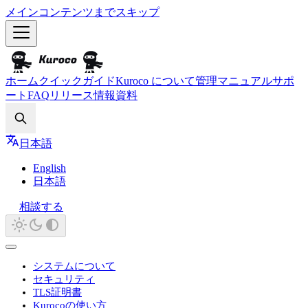
メインコンテンツまでスキップ
ホーム
クイックガイド
Kuroco について
管理マニュアル
サポ
ート
FAQ
リリース情報
資料
Search
日本語
English
日本語
相談する
システムについて
セキュリティ
TLS証明書
Kurocoの使い方