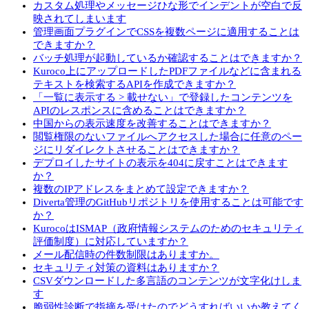
カスタム処理やメッセージひな形でインデントが空白で反
映されてしまいます
管理画面プラグインでCSSを複数ページに適用することは
できますか？
バッチ処理が起動しているか確認することはできますか？
Kuroco上にアップロードしたPDFファイルなどに含まれる
テキストを検索するAPIを作成できますか？
「一覧に表示する > 載せない」で登録したコンテンツを
APIのレスポンスに含めることはできますか？
中国からの表示速度を改善することはできますか？
閲覧権限のないファイルへアクセスした場合に任意のペー
ジにリダイレクトさせることはできますか？
デプロイしたサイトの表示を404に戻すことはできます
か？
複数のIPアドレスをまとめて設定できますか？
Diverta管理のGitHubリポジトリを使用することは可能です
か？
KurocoはISMAP（政府情報システムのためのセキュリティ
評価制度）に対応していますか？
メール配信時の件数制限はありますか。
セキュリティ対策の資料はありますか？
CSVダウンロードした多言語のコンテンツが文字化けしま
す
脆弱性診断で指摘を受けたのでどうすればいいか教えてく