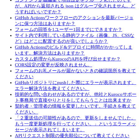
コンテンツ定義編集で項目設定をグループ化したのです
が、APIから返却される json はグループ化されません。ど
うすればいいですか？
GitHub Actionsワークフローのアクションを最新バージョ
ンに保つ方法はありますか？
フォームの回答を1ユーザー1回までにできますか？
サイト内で利用している静的ファイル（画像、JS、CSSな
ど）はどこに配置するのが良いでしょうか？
GitHub Actionsのビルド&デプロイに時間がかかってしま
います。解決方法はありますか？
カスタム処理からKurocoのAPIを呼び出せますか？
CORS設定の変更が反映されません。
フォームのお礼メールが届かないときの確認箇所を教えて
ください
GitHubリポジトリにpushした際にエラーが表示されます。
エラー解決方法を教えてください。
技術的な問い合わせがあるのですが、他社とKurocoサポー
ト事務局で直接やりとりをしてもらうことは出来ますか
契約者・管理者の情報を変更したいです。手続きを教えて
ください。
「２重送信の可能性があるので、更新をしませんでした。
もう一度更新処理を行ってください。」というエラーメッ
セージが表示されてしまいます。
APIリクエスト制限の優先順位について教えてください