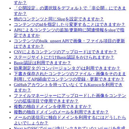
すか？
「公開設定」の選択肢をデフォルトで「非公開」にできま
すか？
他のコンテンツと同じSlugを設定できますか？
コンテンツのidを指定したり変更することはできますか？
APIによるコンテンツの追加/更新時に関連情報をslugで指
定できますか
コンテンツのbulk_upsert APIで画像・ファイル項目の更新
はできますか？
CSVによるコンテンツのアップロードはできますか？
ステージサイトにだけBasic認証をかけられますか？
Basic認証は利用できますか？
効果測定タグ(コンバージョンタグ)は利用できますか？
下書き保存されたコンテンツのファイル・画像をそのまま
利用してAPI経由でコンテンツの登録・更新できますか？
GitHubアカウントを持っていなくてもKurocoを利用でき
ますか？
ファイルマネージャーにアップロードした画像をコンテン
ツの拡張項目で使用できますか？
複数の独自ドメインを使用できますか？
複数の独自ドメインのメールを利用できますか？
メールの送信元に独自ドメインを利用するにはどうしたら
よいでしょうか？
Nuxt.jsのSSGでページ内リンクされていないページを生成