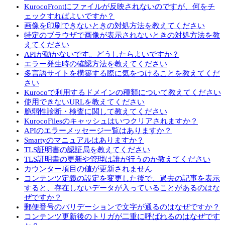
KurocoFrontにファイルが反映されないのですが、何をチ
ェックすればよいですか？
画像を印刷できないときの対処方法を教えてください
特定のブラウザで画像が表示されないときの対処方法を教
えてください
APIが動かないです。どうしたらよいですか？
エラー発生時の確認方法を教えてください
多言語サイトを構築する際に気をつけることを教えてくだ
さい
Kurocoで利用するドメインの種類について教えてください
使用できないURLを教えてください
脆弱性診断・検査に関して教えてください
KurocoFilesのキャッシュはいつクリアされますか？
APIのエラーメッセージ一覧はありますか？
Smartyのマニュアルはありますか？
TLS証明書の認証局を教えてください
TLS証明書の更新や管理は誰が行うのか教えてください
カウンター項目の値が更新されません
コンテンツ定義の設定を変更した後で、過去の記事を表示
すると、存在しないデータが入っていることがあるのはな
ぜですか？
郵便番号のバリデーションで文字が通るのはなぜですか？
コンテンツ更新後のトリガが二重に呼ばれるのはなぜです