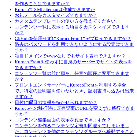
を作ることはできますか？
KurocoでXMLsitemapは作成できますか
お礼メールをカスタマイズできますか？
カスタムテンプレートの使い方を教えてください。
コンテンツ一覧に表示する項目をカスタマイズできます
か？
GitHubを使用せずにKurocoFrontにデプロイできますか？
過去のパスワードを利用できないようにする設定はできま
すか？
独自ドメインでwwwなしでもサイト表示できますか？
Kuroco Frontを使わずに自身のサーバーでサイトの表示を
できますか？
コンテンツ一覧の並び順を、任意の順序に変更できます
か？
フロントエンドサーバーにKurocoFrontを利用する場合
で、特定の証明書を使いたいとき、証明書持ち込みは出来
ますか？
日付に曜日の情報を持たせられますか？
Kurocoへの移行時に既存記事のURLを変えずに移行できま
すか？
コンテンツ編集画面の表示を変更できますか？
コンテンツを作るコンテンツ定義を間違えてしまいまし
た。コンテンツを他のコンテンツグループへ移動すること