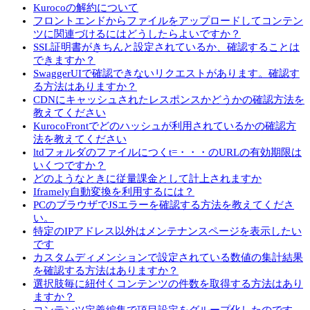
Kurocoの解約について
フロントエンドからファイルをアップロードしてコンテン
ツに関連づけるにはどうしたらよいですか？
SSL証明書がきちんと設定されているか、確認することは
できますか？
SwaggerUIで確認できないリクエストがあります。確認す
る方法はありますか？
CDNにキャッシュされたレスポンスかどうかの確認方法を
教えてください
KurocoFrontでどのハッシュが利用されているかの確認方
法を教えてください
ltdフォルダのファイルにつくt=・・・のURLの有効期限は
いくつですか？
どのようなときに従量課金として計上されますか
Iframely自動変換を利用するには？
PCのブラウザでJSエラーを確認する方法を教えてくださ
い。
特定のIPアドレス以外はメンテナンスページを表示したい
です
カスタムディメンションで設定されている数値の集計結果
を確認する方法はありますか？
選択肢毎に紐付くコンテンツの件数を取得する方法はあり
ますか？