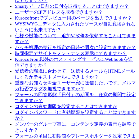
はできますか？
Smartyで、7日前の日付を取得することはできますか？
ユーザーのIPアドレスを取得できますか？
Kurocofrontでプレビュー用のページを出力できますか？
WYSIWYGエディタに入力されたソースが自動変換されな
いように出来ますか？
仕様や機能について、追加や改修を依頼することはできま
すか？
バッチ処理の実行を指定の日時や週次に設定できますか？
時間指定でサイトをメンテナンス表示にできますか？
KurocoFront以外のホスティングサービスにWebhookを送
信できますか？
受信者の環境に合わせて、送信するメールをHTMLメール
にするかテキストメールにできますか？
重要なお知らせを全ユーザー宛に送信したいです。メルマ
ガ拒否フラグを無視できますか？
フォームの回答形態「日付」の期間を、任意の期間で設定
できますか？
ログインの有効期限を設定することはできますか
ログインパスワードに有効期限を設定することはできます
か？
メンバーのグループ毎に、コンテンツ定義の表示を調整で
きますか？
フォームの項目に初期値やプレースホルダーを設定できま