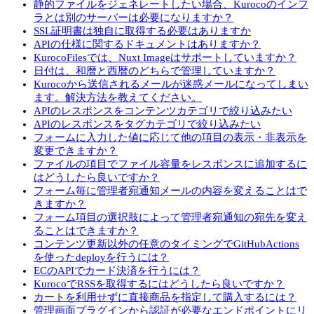
静的ファイルをジェネレートしたい場合、Kurocoのインフ
ラとは別のサーバーは必要になりますか？
SSL証明書は独自に取得する必要はありますか
APIの仕様に関するドキュメントはありますか？
KurocoFilesでは、Nuxt Imageはサポートしていますか？
日付は、和暦と西暦のどちらで管理していますか？
Kurocoから送信されるメールが迷惑メールになってしまい
ます。解決方法を教えてください。
APIのレスポンスをコンテンツカテゴリで絞り込みたい
APIのレスポンスをタグカテゴリで絞り込みたい
フォームに入力した値に応じて他の項目の表示・非表示を
変更できますか？
ファイルの項目でファイル容量をレスポンスに追加するに
はどうしたら良いですか？
フォーム毎に管理者宛通知メールの内容を変えることはで
きますか？
フォーム項目の選択肢によって管理者宛通知の宛先を変え
ることはできますか？
コンテンツ更新以外の任意のタイミングでGitHubActions
を使ったdeployを行うには？
ECのAPIでカード決済を行うには？
KurocoでRSSを取得するにはどうしたら良いですか？
カートを利用せずに直接商品を指定して購入するには？
管理画面プラグインから認証が必要なエンドポイントにリ