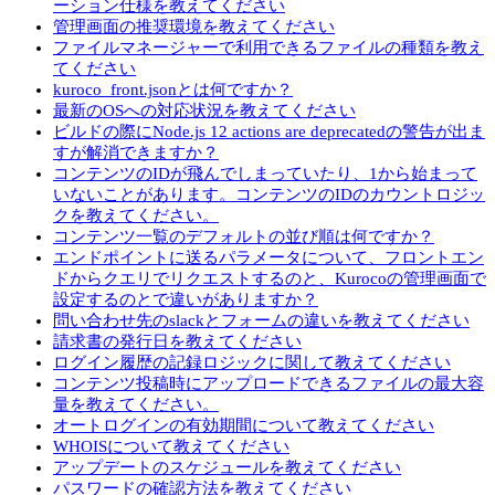
ーション仕様を教えてください
管理画面の推奨環境を教えてください
ファイルマネージャーで利用できるファイルの種類を教え
てください
kuroco_front.jsonとは何ですか？
最新のOSへの対応状況を教えてください
ビルドの際にNode.js 12 actions are deprecatedの警告が出ま
すが解消できますか？
コンテンツのIDが飛んでしまっていたり、1から始まって
いないことがあります。コンテンツのIDのカウントロジッ
クを教えてください。
コンテンツ一覧のデフォルトの並び順は何ですか？
エンドポイントに送るパラメータについて、フロントエン
ドからクエリでリクエストするのと、Kurocoの管理画面で
設定するのとで違いがありますか？
問い合わせ先のslackとフォームの違いを教えてください
請求書の発行日を教えてください
ログイン履歴の記録ロジックに関して教えてください
コンテンツ投稿時にアップロードできるファイルの最大容
量を教えてください。
オートログインの有効期間について教えてください
WHOISについて教えてください
アップデートのスケジュールを教えてください
パスワードの確認方法を教えてください