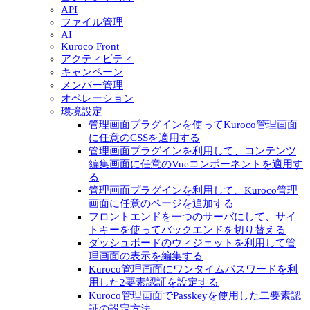
API
ファイル管理
AI
Kuroco Front
アクティビティ
キャンペーン
メンバー管理
オペレーション
環境設定
管理画面プラグインを使ってKuroco管理画面
に任意のCSSを適用する
管理画面プラグインを利用して、コンテンツ
編集画面に任意のVueコンポーネントを適用す
る
管理画面プラグインを利用して、Kuroco管理
画面に任意のページを追加する
フロントエンドを一つのサーバにして、サイ
トキーを使ってバックエンドを切り替える
ダッシュボードのウィジェットを利用して管
理画面の表示を編集する
Kuroco管理画面にワンタイムパスワードを利
用した2要素認証を設定する
Kuroco管理画面でPasskeyを使用した二要素認
証の設定方法