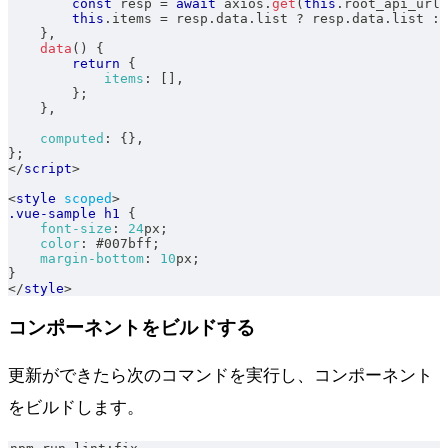
const
 resp 
=
await
 axios
.
get
(
this
.
root_api_url
this
.
items
=
 resp
.
data
.
list
?
 resp
.
data
.
list
:
}
,
data
(
)
{
return
{
items
:
[
]
,
}
;
}
,
computed
:
{
}
,
}
;
</
script
>
<
style
scoped
>
.vue-sample
 h1
{
font-size
:
24
px
;
color
:
#007bff
;
margin-bottom
:
10
px
;
}
</
style
>
コンポーネントをビルドする
更新ができたら次のコマンドを実行し、コンポーネント
をビルドします。