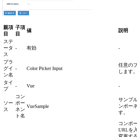
親項
子項
値
説明
目
目
ステ
ータ
-
有効
-
ス
プラ
任意の
グイ
-
Color Picker Input
します
ン名
タイ
-
Vue
-
プ
コン
サンプ
ソー
ポー
ンポー
VueSample
ス
ネン
す。
ト名
コンポ
URLを
変更す