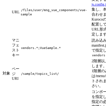
js.config.
集し、
/files/user/mng_vue_components/vue-
URL
合わせ
sample
Kuro
配置し
URL形式
定しま
マニ
読み込
フェ
manife
vendors.*;VueSample.*
スト
で指定
キー
vendors
2階層
します
ペー
1階層の
対象
ジ
/sample/topics_list/
は/men
URI
トされ
さい。
コンポー
を指定
指定の