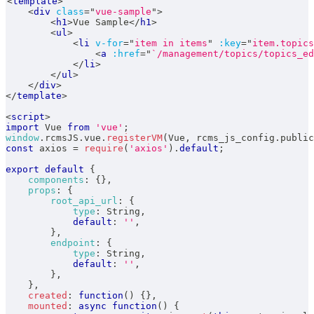
<
template
>
<
div
class
=
"
vue-sample
"
>
<
h1
>
Vue Sample
</
h1
>
<
ul
>
<
li
v-for
=
"
item in items
"
:key
=
"
item.topics
<
a
:href
=
"
`/management/topics/topics_ed
</
li
>
</
ul
>
</
div
>
</
template
>
<
script
>
import
Vue
from
'vue'
;
window
.
rcmsJS
.
vue
.
registerVM
(
Vue
,
 rcms_js_config
.
public
const
 axios 
=
require
(
'axios'
)
.
default
;
export
default
{
components
:
{
}
,
props
:
{
root_api_url
:
{
type
:
String
,
default
:
''
,
}
,
endpoint
:
{
type
:
String
,
default
:
''
,
}
,
}
,
created
:
function
(
)
{
}
,
mounted
:
async
function
(
)
{