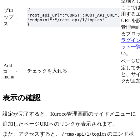
空欄と
ここでは
プロ
{
用する
"root_api_url":"CONST::ROOT_API_URL",
ップ
-
"endpoint":"/rcms-api/1/topics"
URLを
ス
}
管理画
るプロ
ラグイ
ット一
い。
ページU
Add
定して
チェックを入れる
to
-
と、サ
menu
クが追
表示の確認
設定が完了すると、Kuroco管理画面のサイドメニューに
追加したページURIへのリンクが表示されます。
また、アクセスすると、
のエンドポ
/rcms-api/1/topics