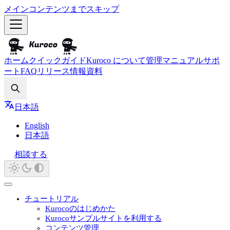
メインコンテンツまでスキップ
ホーム
クイックガイド
Kuroco について
管理マニュアル
サポ
ート
FAQ
リリース情報
資料
Search
日本語
English
日本語
相談する
チュートリアル
Kurocoのはじめかた
Kurocoサンプルサイトを利用する
コンテンツ管理