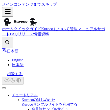
メインコンテンツまでスキップ
ホーム
クイックガイド
Kuroco について
管理マニュアル
サポ
ート
FAQ
リリース情報
資料
Search
日本語
English
日本語
相談する
チュートリアル
Kurocoのはじめかた
Kurocoサンプルサイトを利用する
会員制サンプルサイト